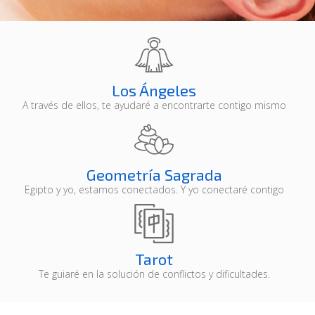
REIKI
Los Ángeles
El reiki es un sistema de
A través de ellos, te ayudaré a encontrarte contigo mismo
armonización natural que utiliza la
"energía vital universal", para tratar
enfermedades y desequilibrios
físicos, mentales y emocionales
Geometría Sagrada
Egipto y yo, estamos conectados. Y yo conectaré contigo
¿QUIERES SABER MÁS?
Tarot
Te guiaré en la solución de conflictos y dificultades.